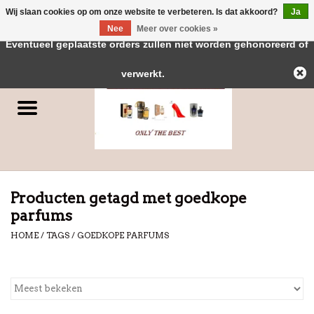
Wij slaan cookies op om onze website te verbeteren. Is dat akkoord?
Ja
← Keer terug naar de backoffice
Deze winkel is in aanbouw.
Nee
Meer over cookies »
0 Artikelen - €0,00
Eventueel geplaatste orders zullen niet worden gehonoreerd of
Home
verwerkt.
Parfums
Dubai Parfums
Merken
Producten getagd met goedkope
parfums
HOME
/
TAGS
/
GOEDKOPE PARFUMS