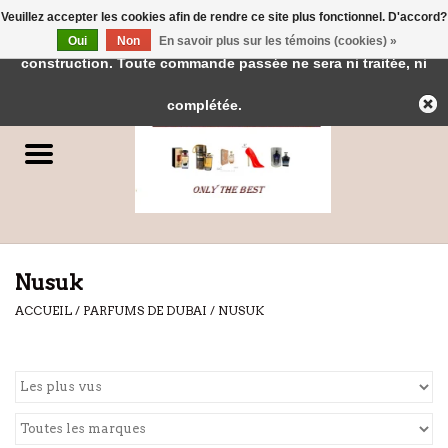
Veuillez accepter les cookies afin de rendre ce site plus fonctionnel. D'accord?
← Retour à l'interface d'administration
Cette boutique est en
Oui
Non
En savoir plus sur les témoins (cookies) »
0 Articles - €0,00
construction. Toute commande passée ne sera ni traitée, ni
Accueil
complétée.
Parfums
Parfums de Dubai
Marques
Nusuk
ACCUEIL
/
PARFUMS DE DUBAI
/
NUSUK