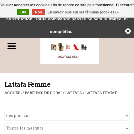
Veuillez accepter les cookies afin de rendre ce site plus fonctionnel. D'accord?
← Retour à l'interface d'administration
Cette boutique est en
Oui
Non
En savoir plus sur les témoins (cookies) »
0 Articles - €0,00
construction. Toute commande passée ne sera ni traitée, ni
Accueil
complétée.
Parfums
Parfums de Dubai
Marques
Lattafa Femme
ACCUEIL
/
PARFUMS DE DUBAI
/
LATTAFA
/
LATTAFA FEMME