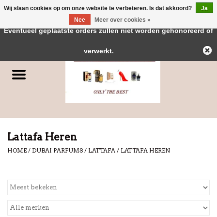
Wij slaan cookies op om onze website te verbeteren. Is dat akkoord?
Ja
← Keer terug naar de backoffice
Deze winkel is in aanbouw.
Nee
Meer over cookies »
0 Artikelen - €0,00
Eventueel geplaatste orders zullen niet worden gehonoreerd of
Home
verwerkt.
Parfums
Dubai Parfums
Merken
Lattafa Heren
HOME
/
DUBAI PARFUMS
/
LATTAFA
/
LATTAFA HEREN