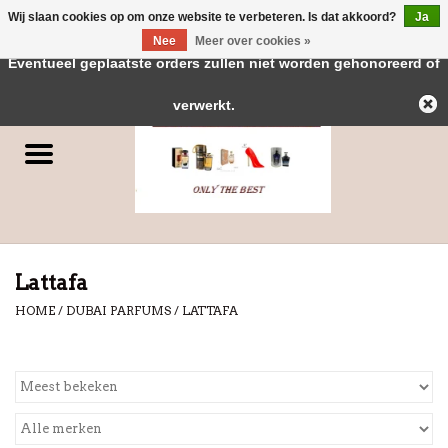
Wij slaan cookies op om onze website te verbeteren. Is dat akkoord?
Ja
← Keer terug naar de backoffice
Deze winkel is in aanbouw.
Nee
Meer over cookies »
0 Artikelen - €0,00
Eventueel geplaatste orders zullen niet worden gehonoreerd of
Home
verwerkt.
Parfums
Dubai Parfums
Merken
Lattafa
HOME
/
DUBAI PARFUMS
/
LATTAFA