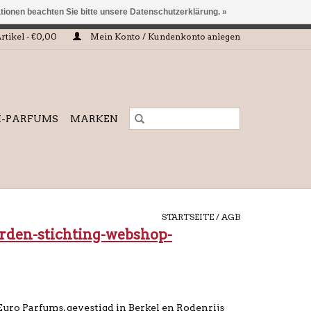
ationen beachten Sie bitte unsere Datenschutzerklärung. »
 eingehalten oder erfüllt werden.
rtikel - €0,00
Mein Konto / Kundenkonto anlegen
I-PARFUMS
MARKEN
STARTSEITE
/
AGB
rden-stichting-webshop-
uro Parfums, gevestigd in Berkel en Rodenrijs