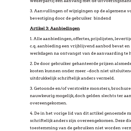
wederpartij een aanvang met de uitvoeringshand
3. Aanvullingen of wijzigingen op de algemene v
bevestiging door de gebruiker bindend
Artikel 3: Aanbiedingen
1. Alle aanbiedingen, offertes, prijslijsten, lever
c.q. aanbieding een vrijblijvend aanbod bevat en
werkdagen na ontvangst van de aanvaarding te 
2. De door gebruiker gehanteerde prijzen alsmede 
kosten kunnen onder meer –doch niet uitsluitend 
uitdrukkelijk schriftelijk anders vermeld.
3. Getoonde en/of verstrekte monsters, brochure
nauwkeurig mogelijk, doch gelden slechts ter aan
overeengekomen.
4. De in het vorige lid van dit artikel genoemde m
schriftelijk anders zijn overeengekomen. Deze di
toestemming van de gebruiken niet worden verm