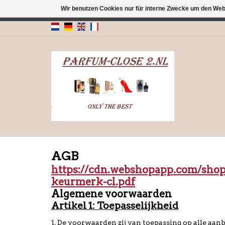
Wir benutzen Cookies nur für interne Zwecke um den Web
← Zurück zum Backoffice
Dieser Shop b
AGB
https://cdn.webshopapp.com/shop
keurmerk-cl.pdf
Algemene voorwaarde
Artikel 1: Toepasselijkheid
1. De voorwaarden zij van toepassing op alle aa