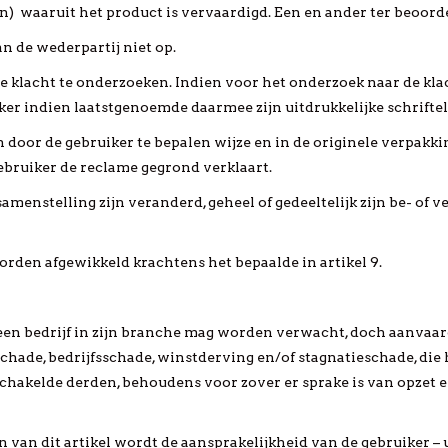
) waaruit het product is vervaardigd. Een en ander ter beoorde
n de wederpartij niet op.
de klacht te onderzoeken. Indien voor het onderzoek naar de kla
iker indien laatstgenoemde daarmee zijn uitdrukkelijke schrifte
en door de gebruiker te bepalen wijze en in de originele verpakk
gebruiker de reclame gegrond verklaart.
amenstelling zijn veranderd, geheel of gedeeltelijk zijn be- of v
worden afgewikkeld krachtens het bepaalde in artikel 9.
an een bedrijf in zijn branche mag worden verwacht, doch aanvaa
schade, bedrijfsschade, winstderving en/of stagnatieschade, die 
schakelde derden, behoudens voor zover er sprake is van opzet 
 van dit artikel wordt de aansprakelijkheid van de gebruiker – 