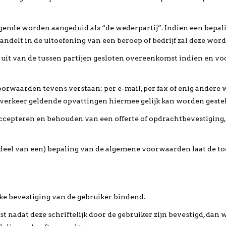
lgende worden aangeduid als “de wederpartij”. Indien een bepalin
handelt in de uitoefening van een beroep of bedrijf zal deze wo
t van de tussen partijen gesloten overeenkomst indien en voor b
oorwaarden tevens verstaan: per e-mail, per fax of enig andere
 verkeer geldende opvattingen hiermee gelijk kan worden gestel
ccepteren en behouden van een offerte of opdrachtbevestiging
 (deel van een) bepaling van de algemene voorwaarden laat de t
ke bevestiging van de gebruiker bindend.
t nadat deze schriftelijk door de gebruiker zijn bevestigd, da