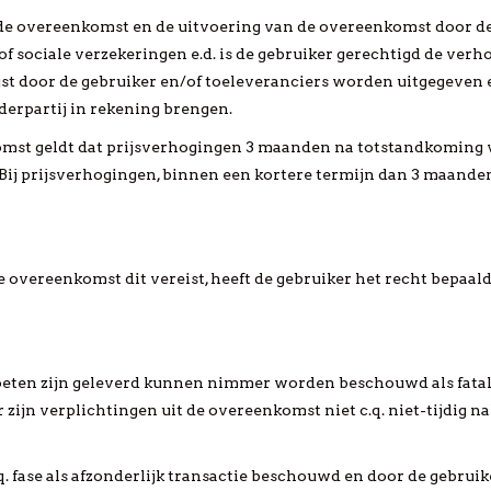
n de overeenkomst en de uitvoering van de overeenkomst door d
 sociale verzekeringen e.d. is de gebruiker gerechtigd de verh
st door de gebruiker en/of toeleveranciers worden uitgegeven e
derpartij in rekening brengen.
komst geldt dat prijsverhogingen 3 maanden na totstandkomin
 Bij prijsverhogingen, binnen een kortere termijn dan 3 maand
e overeenkomst dit vereist, heeft de gebruiker het recht bepaa
en zijn geleverd kunnen nimmer worden beschouwd als fatale ter
ijn verplichtingen uit de overeenkomst niet c.q. niet-tijdig nak
c.q. fase als afzonderlijk transactie beschouwd en door de gebrui