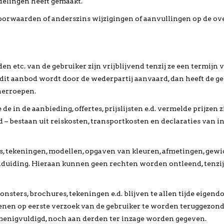
elingen heeft gemaakt.
oorwaarden of anderszins wijzigingen of aanvullingen op de ov
tijden etc. van de gebruiker zijn vrijblijvend tenzij ze een termi
 dit aanbod wordt door de wederpartij aanvaard, dan heeft de g
herroepen.
de in de aanbieding, offertes, prijslijsten e.d. vermelde prijzen
– bestaan uit reiskosten, transportkosten en declaraties van in
s, tekeningen, modellen, opgaven van kleuren, afmetingen, gewi
duiding. Hieraan kunnen geen rechten worden ontleend, tenzij pa
onsters, brochures, tekeningen e.d. blijven te allen tijde eigendo
enen op eerste verzoek van de gebruiker te worden teruggezonde
enigvuldigd, noch aan derden ter inzage worden gegeven.