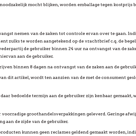
 noodzakelijk mocht blijken, worden emballage tegen kostprijs b
ontvangst nemen van de zaken tot controle ervan over te gaan. Ind
nt zulks te worden aangetekend op de vrachtbrief c.q. de begel
ederpartij de gebruiker binnen 24 uur na ontvangst van de zaken
hiervan aan de gebruiker.
rijven binnen 8 dagen na ontvangst van de zaken aan de gebrui
van dit artikel, wordt ten aanzien van de met de consument ges
aar bedoelde termijn aan de gebruiker zijn kenbaar gemaakt, wo
ker voorradige groothandelsverpakkingen geleverd. Geringe afwi
ing aan de zijde van de gebruiker.
producten kunnen geen reclames geldend gemaakt worden, in