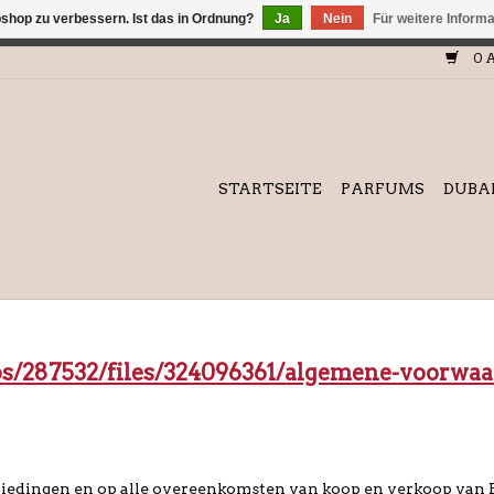
shop zu verbessern. Ist das in Ordnung?
Ja
Nein
Für weitere Inform
efindet sich im Aufbau. Eventuell können nicht alle Bestellungen
0 A
STARTSEITE
PARFUMS
DUBA
s/287532/files/324096361/algemene-voorwaa
n
nbiedingen en op alle overeenkomsten van koop en verkoop van E