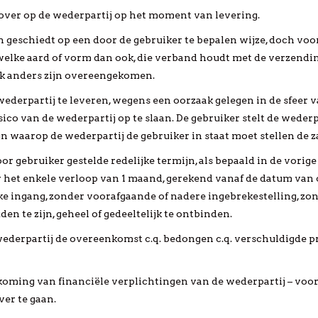
t over op de wederpartij op het moment van levering.
n geschiedt op een door de gebruiker te bepalen wijze, doch voo
welke aard of vorm dan ook, die verband houdt met de verzending 
lijk anders zijn overeengekomen.
e wederpartij te leveren, wegens een oorzaak gelegen in de sfeer 
ico van de wederpartij op te slaan. De gebruiker stelt de wederpa
ijn waarop de wederpartij de gebruiker in staat moet stellen de z
 gebruiker gestelde redelijke termijn, als bepaald in de vorige li
r het enkele verloop van 1 maand, gerekend vanaf de datum van 
ke ingang, zonder voorafgaande of nadere ingebrekestelling, zo
n te zijn, geheel of gedeeltelijk te ontbinden.
wederpartij de overeenkomst c.q. bedongen c.q. verschuldigde pr
nakoming van financiële verplichtingen van de wederpartij – voor
ver te gaan.