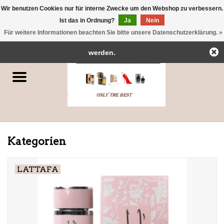
Wir benutzen Cookies nur für interne Zwecke um den Webshop zu verbessern.
← Zurück zum Backoffice
Dieser Shop befindet sich im Aufbau.
Ist das in Ordnung?
Ja
Nein
0 Artikel - €0,00
Eventuell können nicht alle Bestellungen eingehalten oder erfüllt
Für weitere Informationen beachten Sie bitte unsere Datenschutzerklärung. »
Startseite
werden.
Parfums
Dubai-Parfums
Marken
Kategorien
LATTAFA