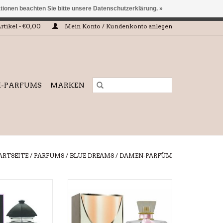
ationen beachten Sie bitte unsere Datenschutzerklärung. »
 eingehalten oder erfüllt werden.
rtikel - €0,00
Mein Konto / Kundenkonto anlegen
I-PARFUMS
MARKEN
ARTSEITE
/
PARFUMS
/
BLUE DREAMS
/
DAMEN-PARFÜM
für Damen
Parfüm für Damen