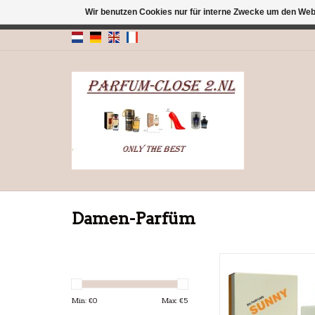
Wir benutzen Cookies nur für interne Zwecke um den Web
← Zurück zum Backoffice
Dieser Shop b
Damen-Parfüm
Parfüm für D
Min: €
0
Max: €
5