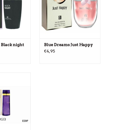
 Black night
Blue Dreams Just Happy
€4,95
für Damen
RENKORB
UFÜGEN