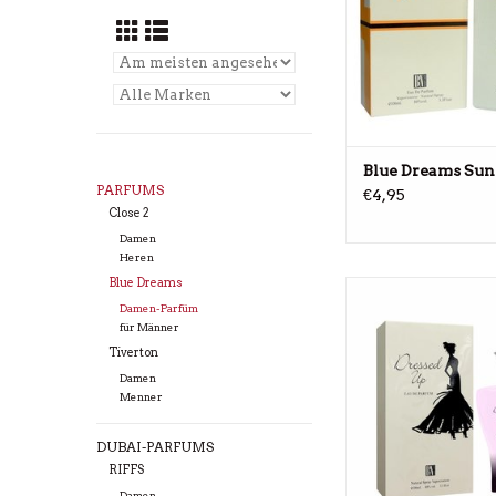
Blue Dreams Su
PARFUMS
€4,95
Close 2
Damen
Heren
Blue Dreams
Parfüm für D
Damen-Parfüm
ZUM WAREN
für Männer
HINZUFÜG
Tiverton
Damen
Menner
DUBAI-PARFUMS
RIFFS
Damen