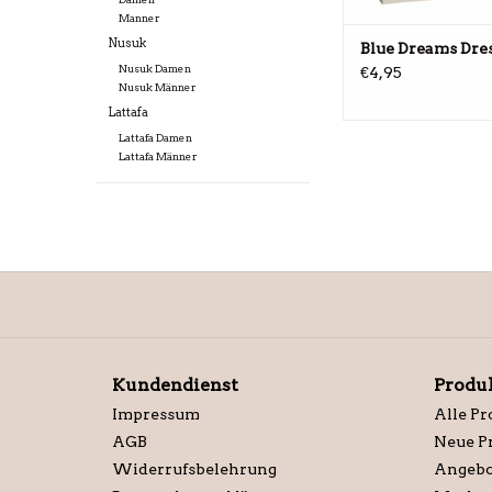
Manner
Nusuk
Blue Dreams Dre
Nusuk Damen
€4,95
Nusuk Männer
Lattafa
Lattafa Damen
Lattafa Männer
Kundendienst
Produ
Impressum
Alle Pr
AGB
Neue P
Widerrufsbelehrung
Angebo