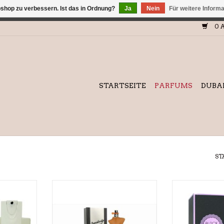
shop zu verbessern. Ist das in Ordnung?
Ja
Nein
Für weitere Inform
efindet sich im Aufbau. Eventuell können nicht alle Bestellungen
0 A
STARTSEITE
PARFUMS
DUBA
ST
amen
Parfüm für Damen
Parfüm 
ZUM WARENKORB
HINZUFÜGEN