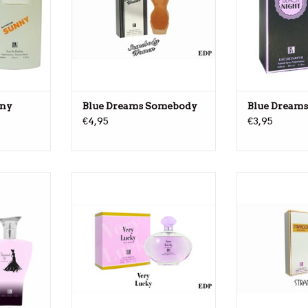
nny
Blue Dreams Somebody
Blue Dreams
€4,95
€3,95
amen
Parfüm für Damen
Parfüm 
KORB
ZUM WARENKORB
ZUM WA
EN
HINZUFÜGEN
HINZ