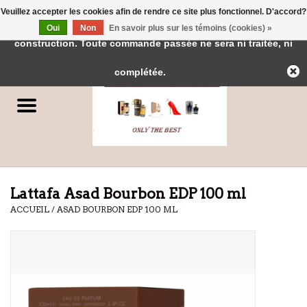
Veuillez accepter les cookies afin de rendre ce site plus fonctionnel. D'accord?
← Retour à l'interface d'administration
Cette boutique est en
Oui
Non
En savoir plus sur les témoins (cookies) »
0 Articles - €0,00
construction. Toute commande passée ne sera ni traitée, ni
Accueil
complétée.
Parfums
Parfums de Dubai
Marques
Lattafa Asad Bourbon EDP 100 ml
ACCUEIL
/
ASAD BOURBON EDP 100 ML