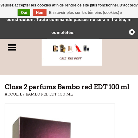
Veuillez accepter les cookies afin de rendre ce site plus fonctionnel. D'accord?
← Retour à l'interface d'administration
Cette boutique est en
Oui
Non
En savoir plus sur les témoins (cookies) »
0 Articles - €0,00
construction. Toute commande passée ne sera ni traitée, ni
Accueil
complétée.
Parfums
Parfums de Dubai
Marques
Close 2 parfums Bambo red EDT 100 ml
ACCUEIL
/
BAMBO RED EDT 100 ML