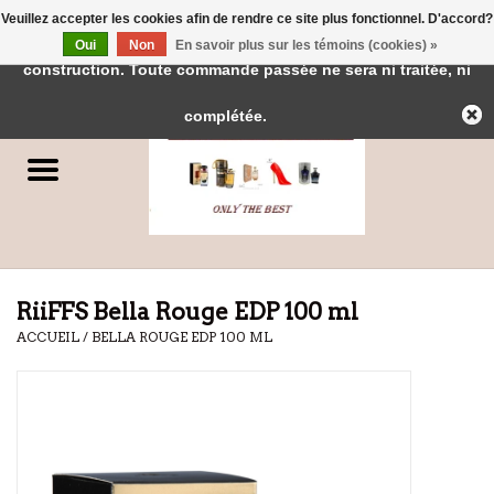
Veuillez accepter les cookies afin de rendre ce site plus fonctionnel. D'accord?
← Retour à l'interface d'administration
Cette boutique est en
Oui
Non
En savoir plus sur les témoins (cookies) »
0 Articles - €0,00
construction. Toute commande passée ne sera ni traitée, ni
Accueil
complétée.
Parfums
Parfums de Dubai
Marques
RiiFFS Bella Rouge EDP 100 ml
ACCUEIL
/
BELLA ROUGE EDP 100 ML