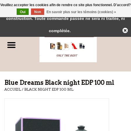
Veuillez accepter les cookies afin de rendre ce site plus fonctionnel. D'accord?
← Retour à l'interface d'administration
Cette boutique est en
Oui
Non
En savoir plus sur les témoins (cookies) »
0 Articles - €0,00
construction. Toute commande passée ne sera ni traitée, ni
Accueil
complétée.
Parfums
Parfums de Dubai
Marques
Blue Dreams Black night EDP 100 ml
ACCUEIL
/
BLACK NIGHT EDP 100 ML