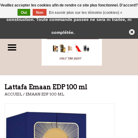
Veuillez accepter les cookies afin de rendre ce site plus fonctionnel. D'accord?
← Retour à l'interface d'administration
Cette boutique est en
Oui
Non
En savoir plus sur les témoins (cookies) »
0 Articles - €0,00
construction. Toute commande passée ne sera ni traitée, ni
Accueil
complétée.
Parfums
Parfums de Dubai
Marques
Lattafa Emaan EDP 100 ml
ACCUEIL
/
EMAAN EDP 100 ML