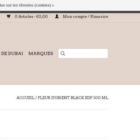
lus sur les témoins (cookies) »
sera ni traitée, ni complétée.
0 Articles - €0,00
Mon compte / S'inscrire
DE DUBAI
MARQUES
ACCUEIL
/
FLEUR D'ORIENT BLACK EDP 100 ML