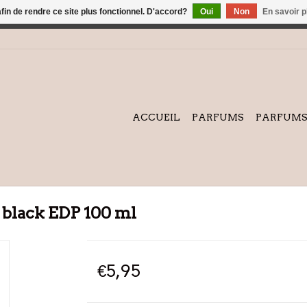
afin de rendre ce site plus fonctionnel. D'accord?
Oui
Non
En savoir p
on
Cette boutique est en construction. Toute commande passée ne 
ACCUEIL
PARFUMS
PARFUMS 
t black EDP 100 ml
€5,95