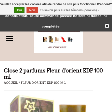
Veuillez accepter les cookies afin de rendre ce site plus fonctionnel. D'accord?
← Retour à l'interface d'administration
Cette boutique est en
Oui
Non
En savoir plus sur les témoins (cookies) »
0 Articles - €0,00
construction. Toute commande passée ne sera ni traitée, ni
Accueil
complétée.
Parfums
Parfums de Dubai
Marques
Close 2 parfums Fleur d'orient EDP 100
ml
ACCUEIL
/
FLEUR D'ORIENT EDP 100 ML