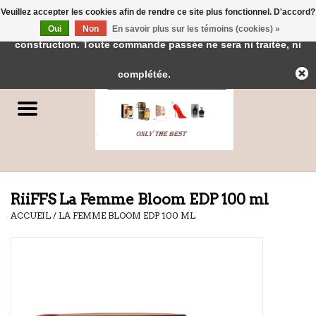
Veuillez accepter les cookies afin de rendre ce site plus fonctionnel. D'accord?
← Retour à l'interface d'administration
Cette boutique est en
Oui
Non
En savoir plus sur les témoins (cookies) »
0 Articles - €0,00
construction. Toute commande passée ne sera ni traitée, ni
Accueil
complétée.
Parfums
Parfums de Dubai
Marques
RiiFFS La Femme Bloom EDP 100 ml
ACCUEIL
/
LA FEMME BLOOM EDP 100 ML