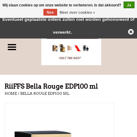
Wij slaan cookies op om onze website te verbeteren. Is dat akkoord?
Ja
← Keer terug naar de backoffice
Deze winkel is in aanbouw.
Nee
Meer over cookies »
0 Artikelen - €0,00
Eventueel geplaatste orders zullen niet worden gehonoreerd of
Home
verwerkt.
Parfums
Dubai Parfums
Merken
RiiFFS Bella Rouge EDP100 ml
HOME
/
BELLA ROUGE EDP100 ML