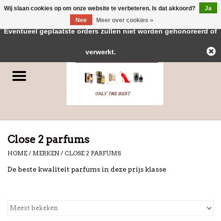
Wij slaan cookies op om onze website te verbeteren. Is dat akkoord?
Ja
← Keer terug naar de backoffice
Deze winkel is in aanbouw.
Nee
Meer over cookies »
0 Artikelen - €0,00
Eventueel geplaatste orders zullen niet worden gehonoreerd of
Home
verwerkt.
Parfums
Dubai Parfums
Merken
Close 2 parfums
HOME
/
MERKEN
/
CLOSE 2 PARFUMS
De beste kwaliteit parfums in deze prijs klasse