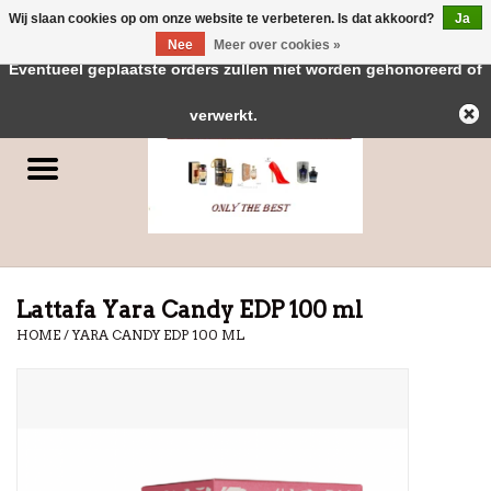
Wij slaan cookies op om onze website te verbeteren. Is dat akkoord?
Ja
← Keer terug naar de backoffice
Deze winkel is in aanbouw.
Nee
Meer over cookies »
0 Artikelen - €0,00
Eventueel geplaatste orders zullen niet worden gehonoreerd of
Home
verwerkt.
Parfums
Dubai Parfums
Merken
Lattafa Yara Candy EDP 100 ml
HOME
/
YARA CANDY EDP 100 ML