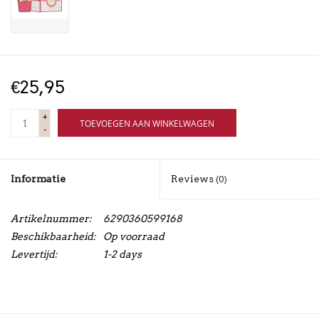
€25,95
+
TOEVOEGEN AAN WINKELWAGEN
-
Informatie
Reviews
(0)
Artikelnummer:
6290360599168
Beschikbaarheid:
Op voorraad
Levertijd:
1-2 days