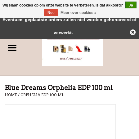
Wij slaan cookies op om onze website te verbeteren. Is dat akkoord?
Ja
← Keer terug naar de backoffice
Deze winkel is in aanbouw.
Nee
Meer over cookies »
0 Artikelen - €0,00
Eventueel geplaatste orders zullen niet worden gehonoreerd of
Home
verwerkt.
Parfums
Dubai Parfums
Merken
Blue Dreams Orphelia EDP 100 ml
HOME
/
ORPHELIA EDP 100 ML