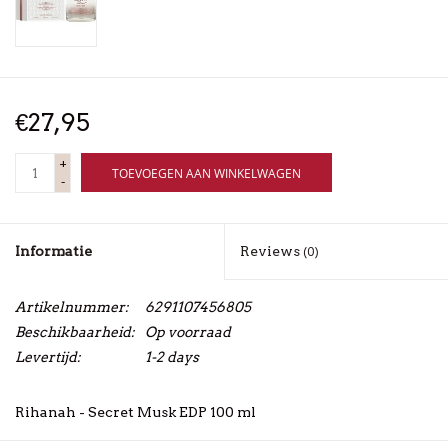
€27,95
+
TOEVOEGEN AAN WINKELWAGEN
-
Informatie
Reviews
(0)
Artikelnummer:
6291107456805
Beschikbaarheid:
Op voorraad
Levertijd:
1-2 days
Rihanah - Secret Musk EDP 100 ml
Een muskus parfum voor dames en heren. Een Zacht