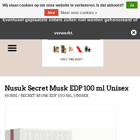
Wij slaan cookies op om onze website te verbeteren. Is dat akkoord?
Ja
← Keer terug naar de backoffice
Deze winkel is in aanbouw.
Nee
Meer over cookies »
0 Artikelen - €0,00
Eventueel geplaatste orders zullen niet worden gehonoreerd of
Home
verwerkt.
Parfums
Dubai Parfums
Merken
Nusuk Secret Musk EDP 100 ml Unisex
HOME
/
SECRET MUSK EDP 100 ML UNISEX