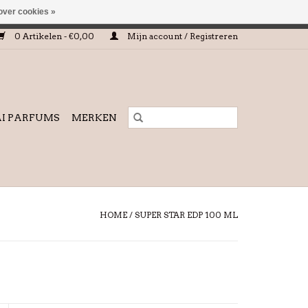
over cookies »
worden gehonoreerd of verwerkt.
0 Artikelen - €0,00
Mijn account / Registreren
I PARFUMS
MERKEN
HOME
/
SUPER STAR EDP 100 ML