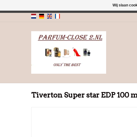
Wij slaan coo
← Keer terug naar de backoffice
Deze 
Tiverton Super star EDP 100 m