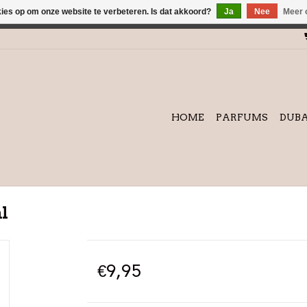
kies op om onze website te verbeteren. Is dat akkoord?
Ja
Nee
Meer 
winkel is in aanbouw. Eventueel geplaatste orders zullen niet 
HOME
PARFUMS
DUBA
l
€9,95