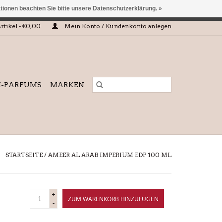
ationen beachten Sie bitte unsere Datenschutzerklärung. »
 eingehalten oder erfüllt werden.
rtikel - €0,00
Mein Konto / Kundenkonto anlegen
I-PARFUMS
MARKEN
STARTSEITE
/
AMEER AL ARAB IMPERIUM EDP 100 ML
+
ZUM WARENKORB HINZUFÜGEN
-