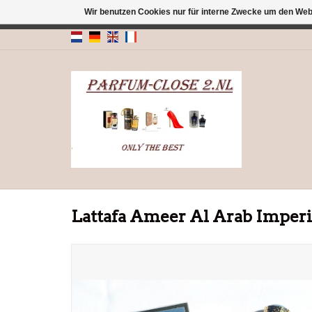
Wir benutzen Cookies nur für interne Zwecke um den Web
← Zurück zum Backoffice
Dieser Shop b
Lattafa Ameer Al Arab Imper