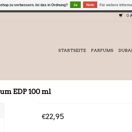
shop zu verbessern. Ist das in Ordnung?
Ja
Nein
Für weitere Inform
efindet sich im Aufbau. Eventuell können nicht alle Bestellungen
0 A
STARTSEITE
PARFUMS
DUBA
ium EDP 100 ml
€22,95