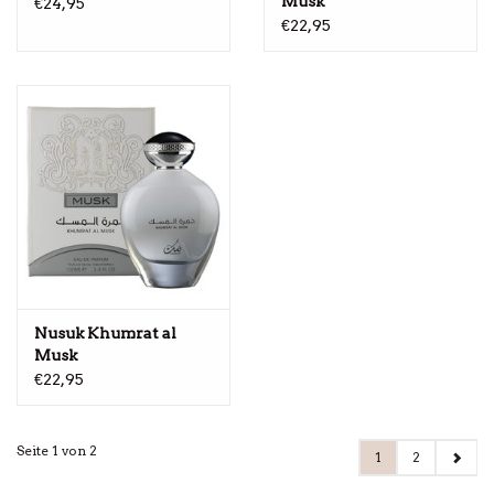
Musk
€24,95
€22,95
Nusuk Khumrat al
Musk
€22,95
Seite 1 von 2
1
2