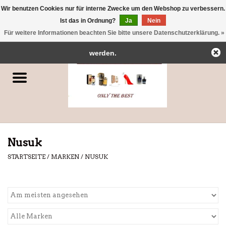
Wir benutzen Cookies nur für interne Zwecke um den Webshop zu verbessern.
← Zurück zum Backoffice
Dieser Shop befindet sich im Aufbau.
Ist das in Ordnung?
Ja
Nein
0 Artikel - €0,00
Eventuell können nicht alle Bestellungen eingehalten oder erfüllt
Für weitere Informationen beachten Sie bitte unsere Datenschutzerklärung. »
Startseite
werden.
Parfums
Dubai-Parfums
Marken
Nusuk
STARTSEITE
/
MARKEN
/
NUSUK