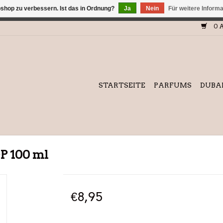
shop zu verbessern. Ist das in Ordnung?
Ja
Nein
Für weitere Inform
efindet sich im Aufbau. Eventuell können nicht alle Bestellungen
0 A
STARTSEITE
PARFUMS
DUBA
DP 100 ml
€8,95