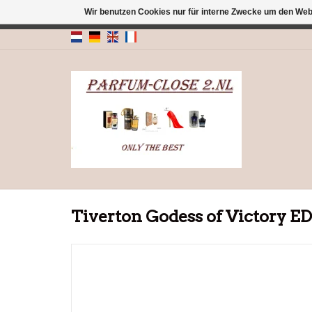
Wir benutzen Cookies nur für interne Zwecke um den Web
← Zurück zum Backoffice
Dieser Shop b
Tiverton Godess of Victory E