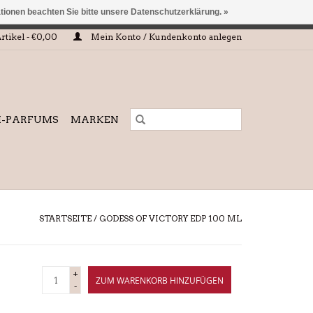
ationen beachten Sie bitte unsere Datenschutzerklärung. »
 eingehalten oder erfüllt werden.
rtikel - €0,00
Mein Konto / Kundenkonto anlegen
I-PARFUMS
MARKEN
STARTSEITE
/
GODESS OF VICTORY EDP 100 ML
+
ZUM WARENKORB HINZUFÜGEN
-