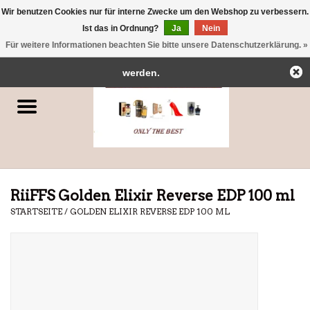
Wir benutzen Cookies nur für interne Zwecke um den Webshop zu verbessern.
← Zurück zum Backoffice
Dieser Shop befindet sich im Aufbau.
Ist das in Ordnung?
Ja
Nein
0 Artikel - €0,00
Eventuell können nicht alle Bestellungen eingehalten oder erfüllt
Für weitere Informationen beachten Sie bitte unsere Datenschutzerklärung. »
Startseite
werden.
Parfums
Dubai-Parfums
Marken
RiiFFS Golden Elixir Reverse EDP 100 ml
STARTSEITE
/
GOLDEN ELIXIR REVERSE EDP 100 ML