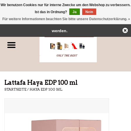
Wir benutzen Cookies nur für interne Zwecke um den Webshop zu verbessern.
← Zurück zum Backoffice
Dieser Shop befindet sich im Aufbau.
Ist das in Ordnung?
Ja
Nein
0 Artikel - €0,00
Eventuell können nicht alle Bestellungen eingehalten oder erfüllt
Für weitere Informationen beachten Sie bitte unsere Datenschutzerklärung. »
Startseite
werden.
Parfums
Dubai-Parfums
Marken
Lattafa Haya EDP 100 ml
STARTSEITE
/
HAYA EDP 100 ML