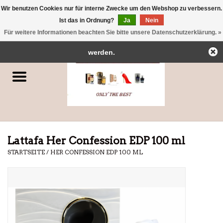
Wir benutzen Cookies nur für interne Zwecke um den Webshop zu verbessern.
← Zurück zum Backoffice
Dieser Shop befindet sich im Aufbau.
Ist das in Ordnung?
Ja
Nein
0 Artikel - €0,00
Eventuell können nicht alle Bestellungen eingehalten oder erfüllt
Für weitere Informationen beachten Sie bitte unsere Datenschutzerklärung. »
Startseite
werden.
Parfums
Dubai-Parfums
Marken
Lattafa Her Confession EDP 100 ml
STARTSEITE
/
HER CONFESSION EDP 100 ML