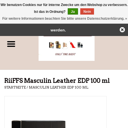
Wir benutzen Cookies nur für interne Zwecke um den Webshop zu verbessern.
← Zurück zum Backoffice
Dieser Shop befindet sich im Aufbau.
Ist das in Ordnung?
Ja
Nein
0 Artikel - €0,00
Eventuell können nicht alle Bestellungen eingehalten oder erfüllt
Für weitere Informationen beachten Sie bitte unsere Datenschutzerklärung. »
Startseite
werden.
Parfums
Dubai-Parfums
Marken
RiiFFS Masculin Leather EDP 100 ml
STARTSEITE
/
MASCULIN LEATHER EDP 100 ML