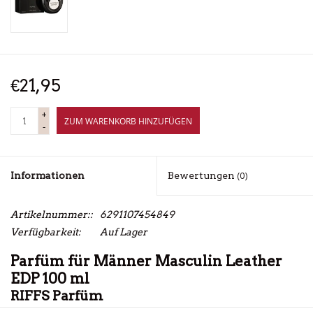
€21,95
+
ZUM WARENKORB HINZUFÜGEN
-
Informationen
Bewertungen
(0)
Artikelnummer::
6291107454849
Verfügbarkeit:
Auf Lager
Parfüm für Männer Masculin Leather
EDP 100 ml
RIFFS Parfüm