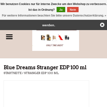
Wir benutzen Cookies nur für interne Zwecke um den Webshop zu verbessern.
← Zurück zum Backoffice
Dieser Shop befindet sich im Aufbau.
Ist das in Ordnung?
Ja
Nein
0 Artikel - €0,00
Eventuell können nicht alle Bestellungen eingehalten oder erfüllt
Für weitere Informationen beachten Sie bitte unsere Datenschutzerklärung. »
Startseite
werden.
Parfums
Dubai-Parfums
Marken
Blue Dreams Stranger EDP 100 ml
STARTSEITE
/
STRANGER EDP 100 ML