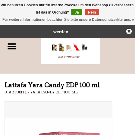
Wir benutzen Cookies nur für interne Zwecke um den Webshop zu verbessern.
← Zurück zum Backoffice
Dieser Shop befindet sich im Aufbau.
Ist das in Ordnung?
Ja
Nein
0 Artikel - €0,00
Eventuell können nicht alle Bestellungen eingehalten oder erfüllt
Für weitere Informationen beachten Sie bitte unsere Datenschutzerklärung. »
Startseite
werden.
Parfums
Dubai-Parfums
Marken
Lattafa Yara Candy EDP 100 ml
STARTSEITE
/
YARA CANDY EDP 100 ML