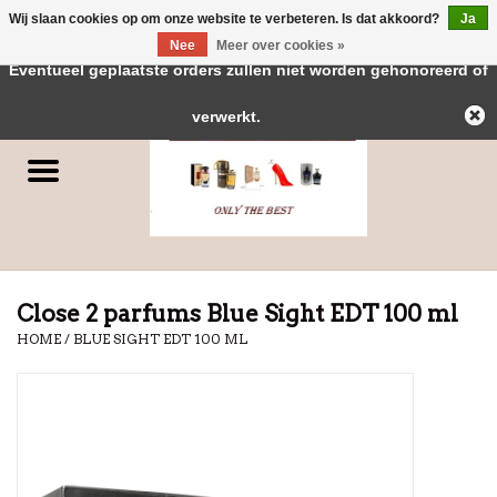
Wij slaan cookies op om onze website te verbeteren. Is dat akkoord?
Ja
← Keer terug naar de backoffice
Deze winkel is in aanbouw.
Nee
Meer over cookies »
0 Artikelen - €0,00
Eventueel geplaatste orders zullen niet worden gehonoreerd of
Home
verwerkt.
Parfums
Dubai Parfums
Merken
Close 2 parfums Blue Sight EDT 100 ml
HOME
/
BLUE SIGHT EDT 100 ML