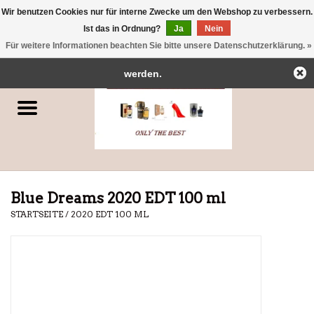
Wir benutzen Cookies nur für interne Zwecke um den Webshop zu verbessern.
← Zurück zum Backoffice
Dieser Shop befindet sich im Aufbau.
Ist das in Ordnung?
Ja
Nein
0 Artikel - €0,00
Eventuell können nicht alle Bestellungen eingehalten oder erfüllt
Für weitere Informationen beachten Sie bitte unsere Datenschutzerklärung. »
Startseite
werden.
Parfums
Dubai-Parfums
Marken
Blue Dreams 2020 EDT 100 ml
STARTSEITE
/
2020 EDT 100 ML