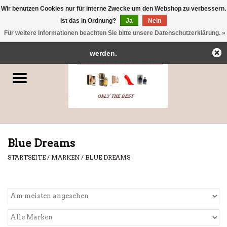
Wir benutzen Cookies nur für interne Zwecke um den Webshop zu verbessern.
← Zurück zum Backoffice
Dieser Shop befindet sich im Aufbau.
Ist das in Ordnung?
Ja
Nein
0 Artikel - €0,00
Eventuell können nicht alle Bestellungen eingehalten oder erfüllt
Für weitere Informationen beachten Sie bitte unsere Datenschutzerklärung. »
Startseite
werden.
Parfums
Dubai-Parfums
Marken
Blue Dreams
STARTSEITE
/
MARKEN
/
BLUE DREAMS