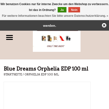
Wir benutzen Cookies nur für interne Zwecke um den Webshop zu verbessern.
← Zurück zum Backoffice
Dieser Shop befindet sich im Aufbau.
Ist das in Ordnung?
Ja
Nein
0 Artikel - €0,00
Eventuell können nicht alle Bestellungen eingehalten oder erfüllt
Für weitere Informationen beachten Sie bitte unsere Datenschutzerklärung. »
Startseite
werden.
Parfums
Dubai-Parfums
Marken
Blue Dreams Orphelia EDP 100 ml
STARTSEITE
/
ORPHELIA EDP 100 ML